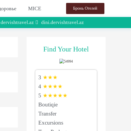
доровье
MICE
Бронь Отелей
dervishtravel.az
dini.dervishtravel.az
Find Your Hotel
3
★★★
4
★★★★
5
★★★★★
Boutiqie
Transfer
Excursions