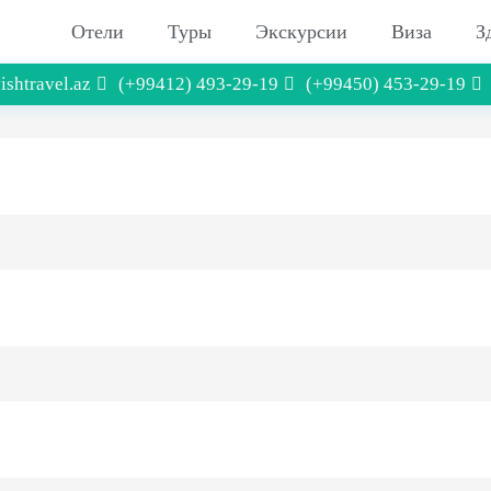
Отели
Туры
Экскурсии
Виза
З
ishtravel.az
(+99412) 493-29-19
(+99450) 453-29-19