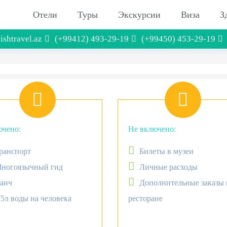
Отели
Туры
Экскурсии
Виза
З
ishtravel.az
(+99412) 493-29-19
(+99450) 453-29-19
чено:
Не включено:
ранспорт
Билеты в музеи
ногоязычный гид
Личные расходы
анч
Дополнительные заказы 
,5л воды на человека
ресторане