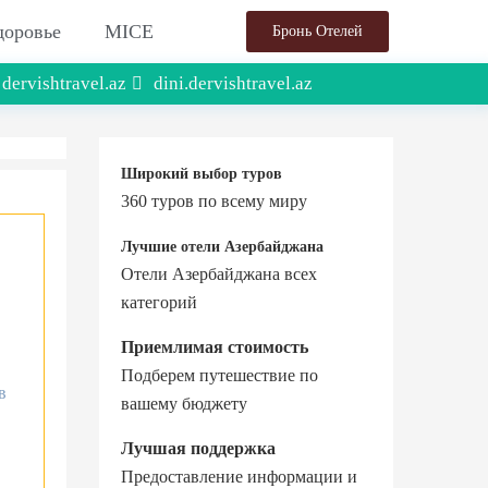
доровье
MICE
Бронь Отелей
dervishtravel.az
dini.dervishtravel.az
Широкий выбор туров
360 туров по всему миру
Лучшие отели Азербайджана
Отели Азербайджана всех
категорий
Приемлимая стоимость
Подберем путешествие по
в
вашему бюджету
Лучшая поддержка
Предоставление информации и