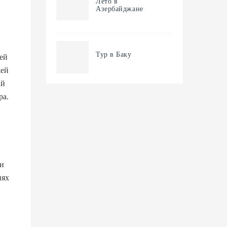
Лето в
Азербайджане
Тур в Баку
ей
жей
ый
ра.
ри
иях