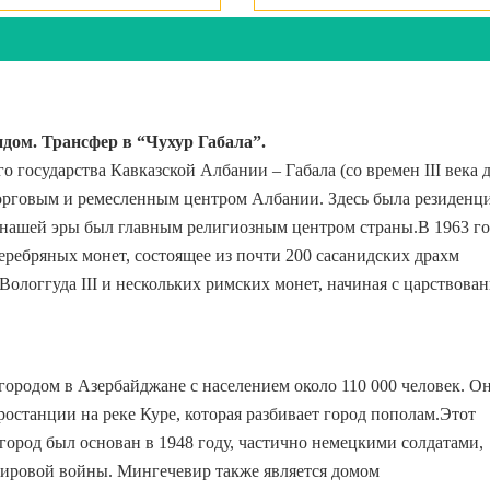
идом. Трансфер в “Чухур Габала”.
о государства Кавказской Албании – Габала (со времен III века 
торговым и ремесленным центром Албании. Здесь была резиденц
V. нашей эры был главным религиозным центром страны.В 1963 г
еребряных монет, состоящее из почти 200 сасанидских драхм
Вологгуда III и нескольких римских монет, начиная с царствова
городом в Азербайджане с населением около 110 000 человек. О
тростанции на реке Куре, которая разбивает город пополам.Этот
город был основан в 1948 году, частично немецкими солдатами,
мировой войны. Мингечевир также является домом