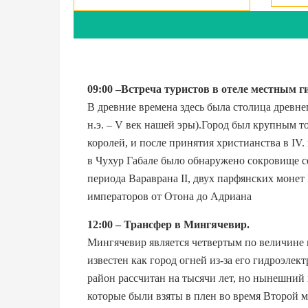
ОПИСАНИЕ
09:00
–Встреча туристов в отеле местным г
В древние времена здесь была столица древнег
н.э. – V век нашей эры).Город был крупным 
королей, и после принятия христианства в I
в Чухур Габале было обнаружено сокровище с
периода Вараврана II, двух парфянских монет 
императоров от Отона до Адриана
12:00
– Трансфер в Мингячевир.
Мингячевир является четвертым по величине 
известен как город огней из-за его гидроэлек
район рассчитан на тысячи лет, но нынешний 
которые были взяты в плен во время Второй 