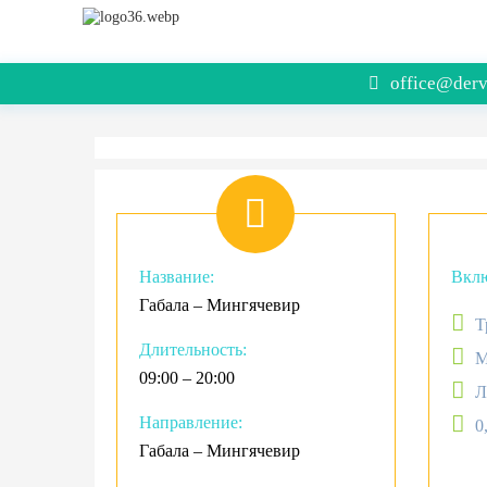
office@derv
Название:
Вклю
Габала – Мингячевир
Т
Длительность:
М
09:00 – 20:00
Л
Направление:
0
Габала – Мингячевир