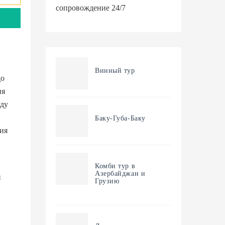
сопровождение 24/7
Винный тур
до
ия
оду
Баку-Губа-Баку
ния
Комби тур в
Азербайджан и
н
Грузию