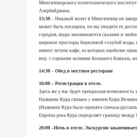
Мингячевирского политехнического институт
Азербайджана.
13:30
– Никакой визит в Мингячевир не завер
может быть посещена, но вы увидите ее достат
городом, виды запоминаются скалами и люб
широкие просторы бирюзовой голубой воды, к
имеют летние кафе, из которых наиболее при
вид с горными холмами Большого Кавказа, ко
14:30
–
Обед в местном ресторане
16:00 – Регистрация в отеле.
Здесь же у вас будет прекрасная возможность 
Название Кура связано с именем Кира Велико
(Название Кура было принято сначала русски
Европы река Кура определяет границу между 
20:00
–
Ночь в отеле. Экскурсия заканчива