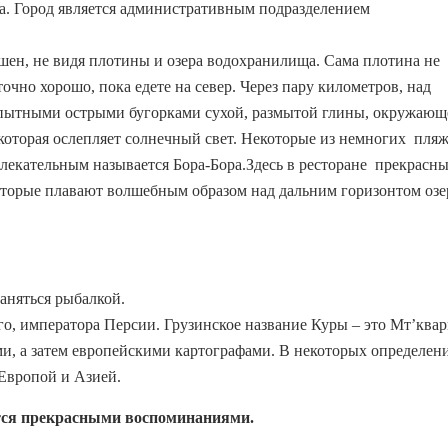
а. Город является административным подразделением
шен, не видя плотины и озера водохранилища. Сама плотина не
очно хорошо, пока едете на север. Через пару километров, над
опытными острыми бугорками сухой, размытой глины, окружающ
оторая ослепляет солнечный свет. Некоторые из немногих пля
влекательным называется Бора-Бора.Здесь в ресторане прекрасн
торые плавают волшебным образом над дальним горизонтом озе
заняться рыбалкой.
го, императора Персии. Грузинское название Куры – это Мт’ква
ми, а затем европейскими картографами. В некоторых определен
Европой и Азией.
ется прекрасными воспоминаниями.